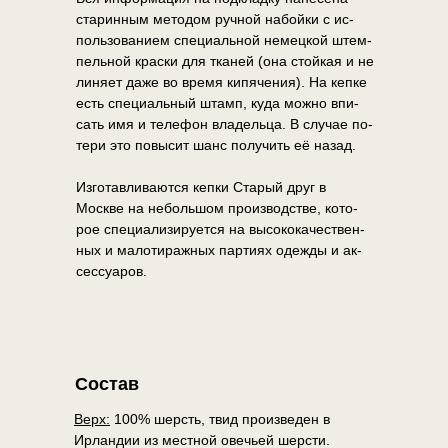
ста­рин­ным ме­то­дом руч­ной на­бой­ки с ис­
поль­зо­ва­ни­ем спе­ци­аль­ной немец­кой штем­
пель­ной крас­ки для тка­ней (она стой­кая и не
ли­ня­ет даже во вре­мя ки­пя­че­ния). На кеп­ке
есть спе­ци­аль­ный штамп, куда мож­но впи­
сать имя и те­ле­фон вла­дель­ца. В слу­чае по­
те­ри это по­вы­сит шанс по­лу­чить её на­зад.
Из­го­тав­ли­ва­ют­ся кеп­ки Старый друг в
Москве на неболь­шом про­из­вод­стве, ко­то­
рое спе­ци­а­ли­зи­ру­ет­ся на вы­со­ко­ка­че­ствен­
ных и ма­ло­ти­раж­ных пар­ти­ях одеж­ды и ак­
сес­су­а­ров.
Состав
Верх:
100% шерсть, твид произведен в
Ирландии из местной овечьей шерсти.