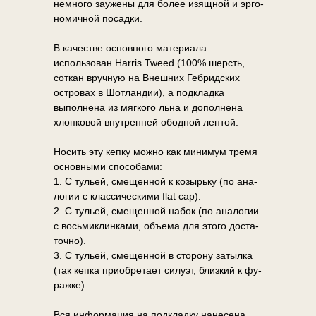
немно­го за­уже­ны для бо­лее изящ­ной и эр­го­
но­мич­ной по­сад­ки.
В качестве основного материала
использован Harris Tweed (100% шерсть,
соткан вручную на Внешних Гебридских
островах в Шотландии), а подкладка
выполнена из мягкого льна и дополнена
хлопковой внутренней ободной лентой.
Но­сить эту кеп­ку мож­но как ми­ни­мум тре­мя
ос­нов­ны­ми спо­со­ба­ми:
1. С ту­льей, сме­щен­ной к ко­зырь­ку (по ана­
ло­гии с клас­си­че­ски­ми flat cap).
2. С ту­льей, сме­щен­ной на­бок (по ана­ло­гии
с вось­ми­клин­ка­ми, объ­е­ма для это­го до­ста­
точ­но).
3. С ту­льей, сме­щен­ной в сто­ро­ну за­тыл­ка
(так кеп­ка при­об­ре­та­ет си­лу­эт, близ­кий к фу­
раж­ке).
Вся ин­фор­ма­ция на под­клад­ку на­не­се­на