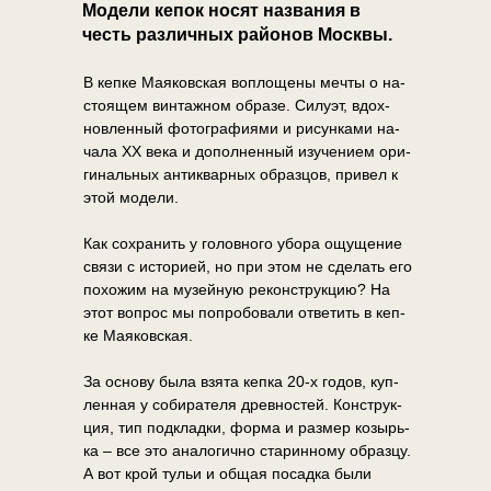
Модели кепок носят названия в
честь различных районов Москвы.
В кеп­ке Маяковская во­пло­ще­ны меч­ты о на­
сто­я­щем вин­таж­ном об­ра­зе. Си­лу­эт, вдох­
нов­лен­ный фо­то­гра­фи­я­ми и ри­сун­ка­ми на­
ча­ла XX века и до­пол­нен­ный изу­че­ни­ем ори­
ги­наль­ных ан­ти­квар­ных об­раз­цов, при­вел к
этой мо­де­ли.
Как со­хра­нить у го­лов­но­го убо­ра ощу­ще­ние
свя­зи с ис­то­ри­ей, но при этом не сде­лать его
по­хо­жим на му­зей­ную ре­кон­струк­цию? На
этот во­прос мы по­про­бо­вали от­ве­тить в кеп­
ке Маяковская.
За ос­но­ву была взя­та кеп­ка 20-х го­дов, куп­
лен­ная у со­би­ра­те­ля древ­но­стей. Кон­струк­
ция, тип под­клад­ки, фор­ма и раз­мер ко­зырь­
ка – все это ана­ло­гич­но ста­рин­но­му об­раз­цу.
А вот крой ту­льи и об­щая по­сад­ка были