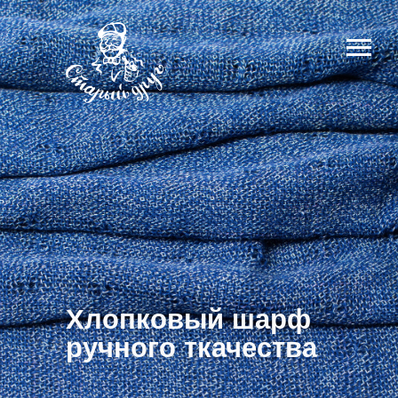
Хлопковый шарф
ручного ткачества