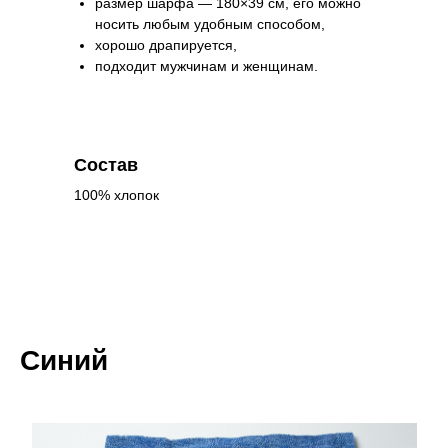
раз­ме­р шарфа — 180×39 см, его можно
носить лю­бым удоб­ным спо­со­бом,
хорошо драпируется,
подходит мужчинам и женщинам.
Состав
100% хлопок
Синий