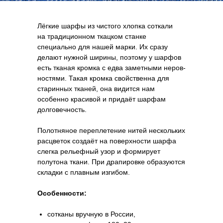
Лёгкие шар­фы из чистого хлопка соткали
на тра­ди­ци­он­ном ткац­ком стан­ке
специально для нашей марки. Их сра­зу
делают нуж­ной ши­ри­ны, поэтому у шарфов
есть тка­ная кром­ка с едва за­мет­ны­ми неров­
но­стя­ми. Такая кромка свойственна для
старинных тканей, она видится нам
особенно красивой и придаёт шарфам
долговечность.
Полотняное переплетение нитей нескольких
расцветок создаёт на поверхности шарфа
слегка рельефный узор и формирует
полутона ткани. При драпировке образуются
складки с плавным изгибом.
Особенности:
сотканы вручную в России,